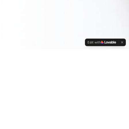
Edit with
El mundo
KomoKomes
Mejora tu nutrición